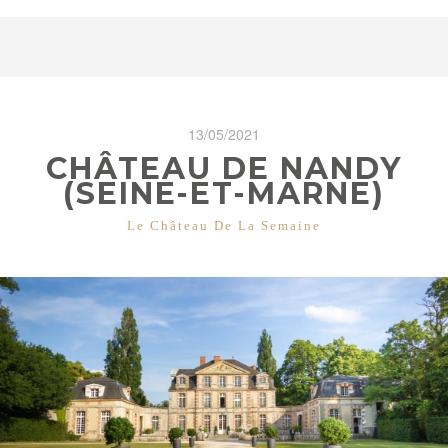
13/05/2021
CHÂTEAU DE NANDY
(SEINE-ET-MARNE)
CATÉGORIES
Le Château De La Semaine