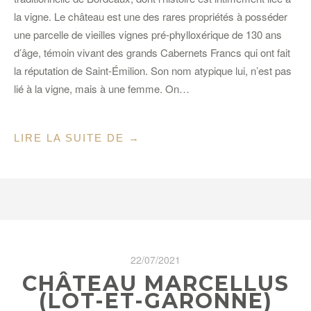
la vigne. Le château est une des rares propriétés à posséder
une parcelle de vieilles vignes pré-phylloxérique de 130 ans
d’âge, témoin vivant des grands Cabernets Francs qui ont fait
la réputation de Saint-Émilion. Son nom atypique lui, n’est pas
lié à la vigne, mais à une femme. On…
« L’ORANGERIE
LIRE LA SUITE DE
→
DE
TROTTEVIEILLE
(GIRONDE) »
22/07/2021
CHÂTEAU MARCELLUS
(LOT-ET-GARONNE)