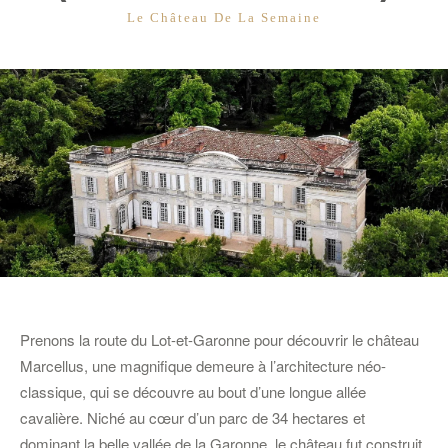
CATÉGORIES
Le Château De La Semaine
Prenons la route du Lot-et-Garonne pour découvrir le château
Marcellus, une magnifique demeure à l’architecture néo-
classique, qui se découvre au bout d’une longue allée
cavalière. Niché au cœur d’un parc de 34 hectares et
dominant la belle vallée de la Garonne, le château fut construit