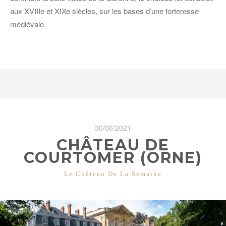
aux XVIIIe et XIXe siècles, sur les bases d’une forteresse
médiévale.
30/06/2021
CHÂTEAU DE
COURTOMER (ORNE)
CATÉGORIES
Le Château De La Semaine