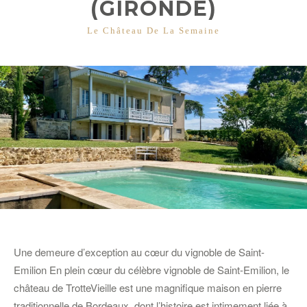
(GIRONDE)
CATÉGORIES
Le Château De La Semaine
Une demeure d’exception au cœur du vignoble de Saint-
Emilion En plein cœur du célèbre vignoble de Saint-Emilion, le
château de TrotteVieille est une magnifique maison en pierre
traditionnelle de Bordeaux, dont l’histoire est intimement liée à