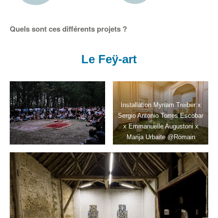
Quels sont ces différents projets ?
Le Feÿ-art
Installation Myriam Treiber x
Sergio Antonio Torres Escobar
x Emmanuelle Augustoni x
Marija Urbaite @Romain
Darnaud