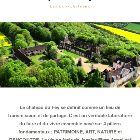
CATÉGORIES
Les Éco-Châteaux
Le château du Feÿ se définit comme un lieu de
transmission et de partage. C’est un véritable laboratoire
du faire et du vivre ensemble basé sur 4 piliers
fondamentaux : PATRIMOINE, ART, NATURE et
RENCONTRE. La vision forte de Jessica Flore Angel est