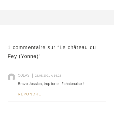
1 commentaire sur “
Le château du
Feÿ (Yonne)
”
COLAS
28/05/2021 À 16:23
Bravo Jessica, trop forte ! #chateaulab !
RÉPONDRE