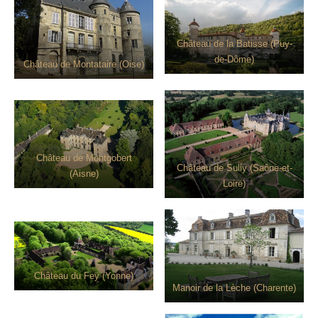
Château de la Batisse (Puy-
de-Dôme)
Château de Montataire (Oise)
Château de Montgobert
Château de Sully (Saône-et-
(Aisne)
Loire)
Château du Feÿ (Yonne)
Manoir de la Lèche (Charente)