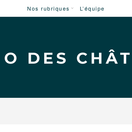
Nos rubriques
L’équipe
DÉPLIER
LE
MENU
ENFANT
HO DES CHÂ