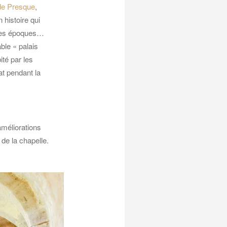
de Presque
,
 histoire qui
 les époques…
able « palais
ité par les
t pendant la
améliorations
 de la chapelle.