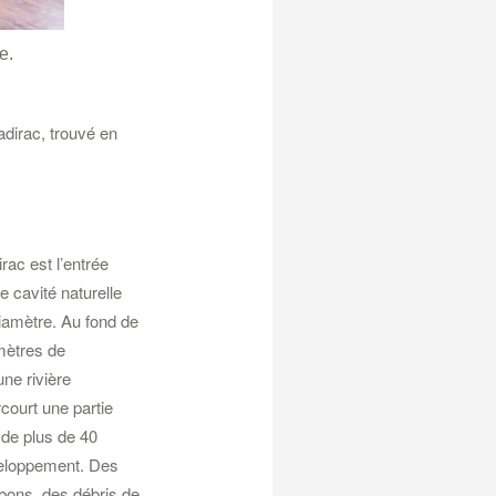
e.
adirac, trouvé en
rac est l’entrée
 cavité naturelle
iamètre. Au fond de
mètres de
une rivière
rcourt une partie
 de plus de 40
veloppement. Des
bons, des débris de