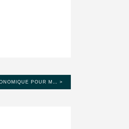
QUEL MODÈLE ÉCONOMIQUE POUR MON CHÂTEAU ?