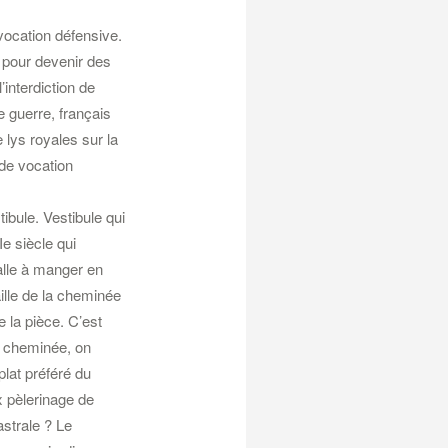
vocation défensive.
f pour devenir des
’interdiction de
de guerre, français
 lys royales sur la
 de vocation
tibule. Vestibule qui
e siècle qui
alle à manger en
ille de la cheminée
 la pièce. C’est
te cheminée, on
plat préféré du
x pèlerinage de
strale ? Le