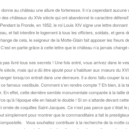
e donne au château une allure de forteresse. Il n’a cependant aucune 
ité des châteaux du XVe siècle qui ont abandonné le caractère défensi
Pendant la Fronde, en 1652, le roi Louis XIV signe une lettre donnant l
âteau, et fait interdire le logement à tous les officiers, soldats, et gens 
hange de cela, le seigneur de la Motte-Glain fait apposer les fleurs de
C’est en partie grâce à cette lettre que le château n’a jamais changé
a pas livré tous ses secrets ! Une fois entré, vous arrivez dans le ves
Ve siècle, mais qui a dû être ajouté pour s’habituer aux mœurs du XVII
hanger lorsqu’on entrait dans une demeure. Il a donc fallu couper la s
 ce fameux vestibule. Comment s’en rendre compte ? Eh bien, à la ta
r. En effet, cette dernière semble monumentale comparée à la taille de
ce qu’à l’époque elle en faisait le double ! Si on s’attarde devant cet
t ornée de coquilles Saint-Jacques. Ce n’est pas parce que c’était le 
 tout simplement pour montrer que le commanditaire a fait le prestigieu
ompostelle. Vous souhaitez contribuer à la recherche de la motte ca