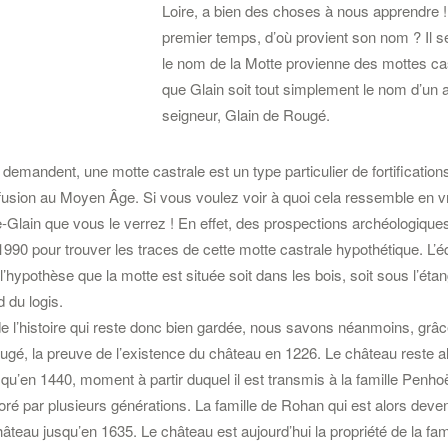
Loire, a bien des choses à nous apprendre
premier temps, d’où provient son nom ? Il s
le nom de la Motte provienne des mottes cas
que Glain soit tout simplement le nom d’un 
seigneur, Glain de Rougé.
demandent, une motte castrale est un type particulier de fortifications
fusion au Moyen Âge. Si vous voulez voir à quoi cela ressemble en vr
e-Glain que vous le verrez ! En effet, des prospections archéologiqu
990 pour trouver les traces de cette motte castrale hypothétique. L’é
’hypothèse que la motte est située soit dans les bois, soit sous l’étan
d du logis.
 de l’histoire qui reste donc bien gardée, nous savons néanmoins, grâce
gé, la preuve de l’existence du château en 1226. Le château reste a
qu’en 1440, moment à partir duquel il est transmis à la famille Penhoët
ioré par plusieurs générations. La famille de Rohan qui est alors deven
âteau jusqu’en 1635. Le château est aujourd’hui la propriété de la fam