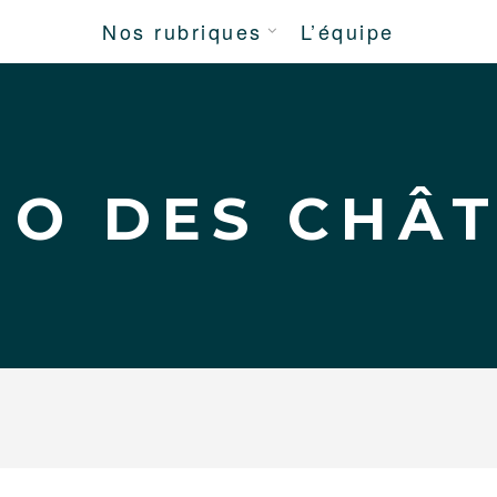
Nos rubriques
L’équipe
DÉPLIER
LE
MENU
ENFANT
HO DES CHÂ